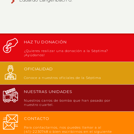
HAZ TU DONACIÓN
¿Quieres realizar una donación a la Séptima?
¡Ayúdanos!
OFICIALIDAD
Conoce a nuestros oficiales de la Séptima
NUESTRAS UNIDADES
Nuestros carros de bomba que han pasado por
nuestro cuartel.
CONTACTO
Para contactarnos, nos puedes llamar a al
(41)-2230748 o bien escribirnos en el siguiente