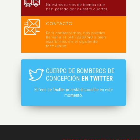
Nuestros carros de bomba que
han pasado por nuestro cuartel.
CONTACTO
Para contactarnos, nos puedes
llamar a al (41)-2230748 o bien
escribirnos en el siguiente
formulario.
CUERPO DE BOMBEROS DE
CONCEPCIÓN
EN TWITTER
El feed de Twitter no está disponible en este
momento.