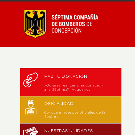
HAZ TU DONACIÓN
¿Quieres realizar una donación
a la Séptima? ¡Ayúdanos!
OFICIALIDAD
Conoce a nuestros oficiales de la
Séptima
NUESTRAS UNIDADES