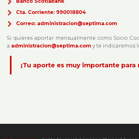
Banco Scotiabank
Cta. Corriente: 990018804
Correo: administracion@septima.com
Si quieres aportar mensualmente como Socio Coo
a
administracion@septima.com
y te indicaremos l
¡Tu aporte es muy importante para 