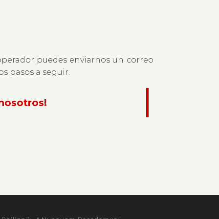
perador puedes enviarnos un correo
os pasos a seguir.
nosotros!