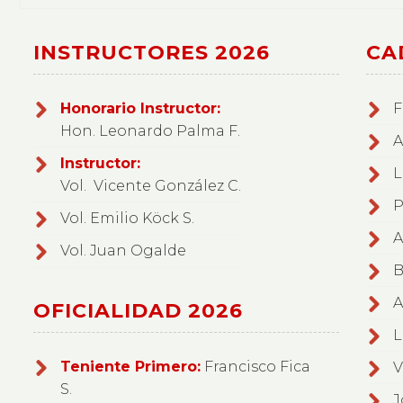
INSTRUCTORES 2026
CA
Honorario Instructor:
F
Hon. Leonardo Palma F.
A
Instructor:
L
Vol. Vicente González C.
P
Vol. Emilio Köck S.
A
Vol. Juan Ogalde
B
A
OFICIALIDAD 2026
L
Teniente Primero:
Francisco Fica
V
S.
J