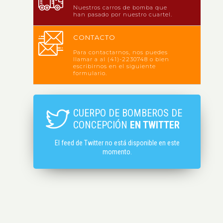
Nuestros carros de bomba que
han pasado por nuestro cuartel.
CONTACTO
Para contactarnos, nos puedes
llamar a al (41)-2230748 o bien
escribirnos en el siguiente
formulario.
CUERPO DE BOMBEROS DE
CONCEPCIÓN
EN TWITTER
El feed de Twitter no está disponible en este
momento.