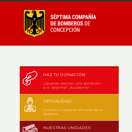
HAZ TU DONACIÓN
¿Quieres realizar una donación
a la Séptima? ¡Ayúdanos!
OFICIALIDAD
Conoce a nuestros oficiales de la
Séptima
NUESTRAS UNIDADES