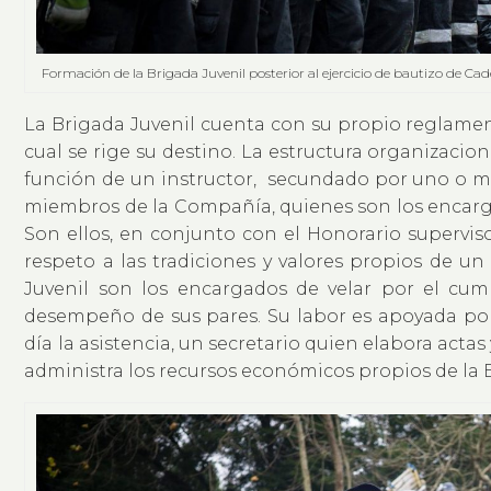
Formación de la Brigada Juvenil posterior al ejercicio de bautizo de Cad
La Brigada Juvenil cuenta con su propio reglamen
cual se rige su destino. La estructura organizacio
función de un instructor, secundado por uno o má
miembros de la Compañía, quienes son los encarga
Son ellos, en conjunto con el Honorario supervis
respeto a las tradiciones y valores propios de un
Juvenil son los encargados de velar por el cum
desempeño de sus pares. Su labor es apoyada por
día la asistencia, un secretario quien elabora acta
administra los recursos económicos propios de la 