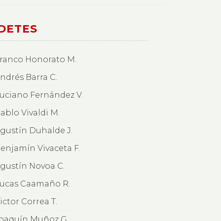
DETES
ranco Honorato M.
ndrés Barra C.
uciano Fernández V.
ablo Vivaldi M.
gustín Duhalde J.
enjamín Vivaceta F.
gustín Novoa C.
ucas Caamaño R.
ictor Correa T.
oaquín Muñoz G.