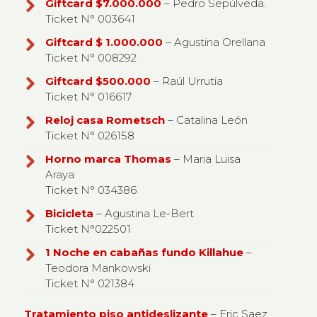
Giftcard $7.000.000
– Pedro Sepúlveda.
Ticket N° 003641
Giftcard $ 1.000.000
– Agustina Orellana
Ticket N° 008292
Giftcard $500.000
– Raúl Urrutia
Ticket N° 016617
Reloj casa Rometsch
– Catalina León
Ticket N° 026158
Horno marca Thomas
– Maria Luisa
Araya
Ticket N° 034386
Bicicleta
– Agustina Le-Bert
Ticket N°022501
1 Noche en cabañas fundo Killahue
–
Teodora Mankowski
Ticket N° 021384
Tratamiento piso antideslizante
– Eric Saez