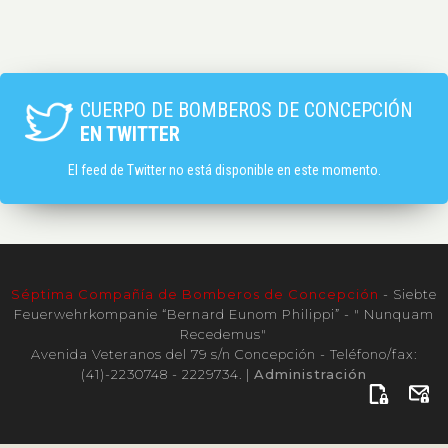
CUERPO DE BOMBEROS DE CONCEPCIÓN
EN TWITTER
El feed de Twitter no está disponible en este momento.
Séptima Compañía de Bomberos de Concepción
- Siebte
Feuerwehrkompanie “Bernard Eunom Philippi” - " Nunquam
Recedemus"
Avenida Veteranos del 79 s/n Concepción - Teléfono/fax:
(41)-2230748 - 2229734. |
Administración